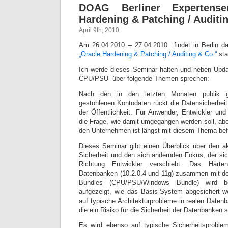
DOAG Berliner Expertense
Hardening & Patching / Auditi
April 9th, 2010
Am 26.04.2010 – 27.04.2010 findet in Berlin 
„Oracle Hardening & Patching / Auditing & Co.“
sta
Ich werde dieses Seminar halten und neben Upda
CPU/PSU über folgende Themen sprechen:
Nach den in den letzten Monaten publik ge
gestohlenen Kontodaten rückt die Datensicherhe
der Öffentlichkeit. Für Anwender, Entwickler und 
die Frage, wie damit umgegangen werden soll, a
den Unternehmen ist längst mit diesem Thema bef
Dieses Seminar gibt einen Überblick über den ak
Sicherheit und den sich ändernden Fokus, der s
Richtung Entwickler verschiebt. Das Härte
Datenbanken (10.2.0.4 und 11g) zusammen mit de
Bundles (CPU/PSU/Windows Bundle) wird b
aufgezeigt, wie das Basis-System abgesichert w
auf typische Architekturprobleme in realen Date
die ein Risiko für die Sicherheit der Datenbanken 
Es wird ebenso auf typische Sicherheitsproble