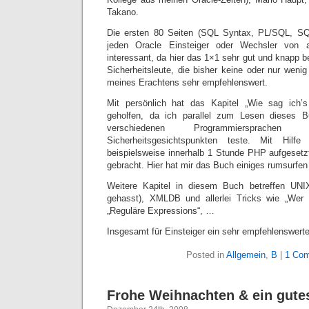
Takano.
Die ersten 80 Seiten (SQL Syntax, PL/SQL, SQL*
jeden Oracle Einsteiger oder Wechsler von 
interessant, da hier das 1×1 sehr gut und knapp b
Sicherheitsleute, die bisher keine oder nur wen
meines Erachtens sehr empfehlenswert.
Mit persönlich hat das Kapitel „Wie sag ich
geholfen, da ich parallel zum Lesen dieses 
verschiedenen Programmiersprac
Sicherheitsgesichtspunkten teste. Mit Hil
beispielsweise innerhalb 1 Stunde PHP aufgesetzt
gebracht. Hier hat mir das Buch einiges rumsurfen 
Weitere Kapitel in diesem Buch betreffen UNIX
gehasst), XMLDB und allerlei Tricks wie „Wer 
„Reguläre Expressions“, …
Insgesamt für Einsteiger ein sehr empfehlenswert
Posted in
Allgemein
,
B
|
1 Com
Frohe Weihnachten & ein gute