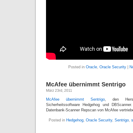
Posted in
Oracle
,
Oracle Security
|
N
McAfee übernimmt Sentrigo
März 23rd, 2011
McAfee übernimmt Sentrigo
, den Herst
Sicherheitssoftware Hedgehog und DBScanner
Datenbank-Scanner Repscan von McAfee vertrieb
Posted in
Hedgehog
,
Oracle Security
,
Sentrigo
,