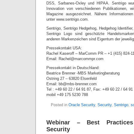
DSS, Sarbanes-Oxley und HIPAA. Sentrigo wurd
Innovation von verschiedenen Publikationen, 
Magazine ausgezeichnet. Nähere Informatione
unter www.sentrigo.com.
Sentrigo, Sentrigo Hedgehog, Hedgehog Identifie
Sentrigo Logo sind geschützte Handelsmarken
anderen Markenzeichen sind Eigentum der jeweilig
Pressekontakt USA:
Rachel Kaseroff – MarComm PR – +1 (415) 824-1
Email: Rachel@marcommpr.com
Pressekontakt in Deutschland:
Beatrice Brenner -MBS Marketingberatung
Ostring 27 – 63820 Elsenfeld
Email: bb@mbs-brenner.com
Tel : +49 60 22 / 64 91 87, Fax: +49 60 22 / 64 91
mobil +49 175 5230 788
Posted in
Oracle Security
,
Security
,
Sentrigo
,
s
Webinar – Best Practices
Security