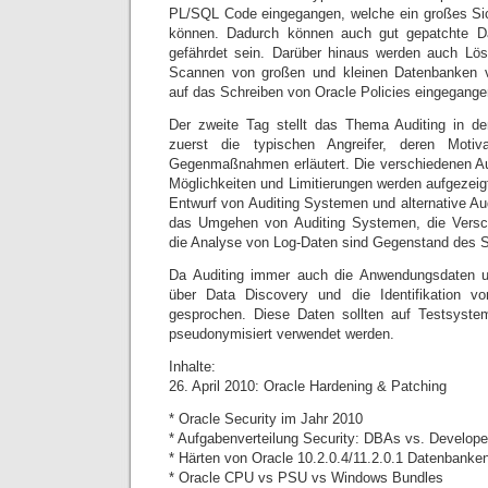
PL/SQL Code eingegangen, welche ein großes Sic
können. Dadurch können auch gut gepatchte D
gefährdet sein. Darüber hinaus werden auch L
Scannen von großen und kleinen Datenbanken vor
auf das Schreiben von Oracle Policies eingegange
Der zweite Tag stellt das Thema Auditing in d
zuerst die typischen Angreifer, deren Moti
Gegenmaßnahmen erläutert. Die verschiedenen Au
Möglichkeiten und Limitierungen werden aufgezeig
Entwurf von Auditing Systemen und alternative Au
das Umgehen von Auditing Systemen, die Versc
die Analyse von Log-Daten sind Gegenstand des 
Da Auditing immer auch die Anwendungsdaten u
über Data Discovery und die Identifikation vo
gesprochen. Diese Daten sollten auf Testsyste
pseudonymisiert verwendet werden.
Inhalte:
26. April 2010: Oracle Hardening & Patching
* Oracle Security im Jahr 2010
* Aufgabenverteilung Security: DBAs vs. Develope
* Härten von Oracle 10.2.0.4/11.2.0.1 Datenbanke
* Oracle CPU vs PSU vs Windows Bundles