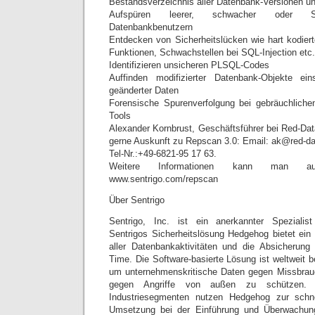
Bestandsverzeichnis aller Datenbank-Versionen u
Aufspüren leerer, schwacher oder St
Datenbankbenutzern
Entdecken von Sicherheitslücken wie hart kodiert
Funktionen, Schwachstellen bei SQL-Injection etc.
Identifizieren unsicheren PLSQL-Codes
Auffinden modifizierter Datenbank-Objekte ein
geänderter Daten
Forensische Spurenverfolgung bei gebräuchliche
Tools
Alexander Kornbrust, Geschäftsführer bei Red-Da
gerne Auskunft zu Repscan 3.0: Email: ak@red-da
Tel-Nr.:+49-6821-95 17 63.
Weitere Informationen kann man au
www.sentrigo.com/repscan
Über Sentrigo
Sentrigo, Inc. ist ein anerkannter Spezialist
Sentrigos Sicherheitslösung Hedgehog bietet ein 
aller Datenbankaktivitäten und die Absicherung
Time. Die Software-basierte Lösung ist weltweit 
um unternehmenskritische Daten gegen Missbrauc
gegen Angriffe von außen zu schützen. 
Industriesegmenten nutzen Hedgehog zur schne
Umsetzung bei der Einführung und Überwachun