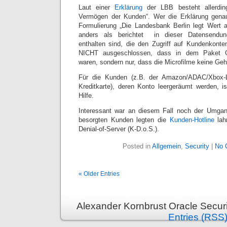
Laut einer
Erklärung
der LBB besteht allerdin
Vermögen der Kunden“. Wer die Erklärung genaue
Formulierung „Die Landesbank Berlin legt Wert au
anders als berichtet  in dieser Datensend
enthalten sind, die den Zugriff auf Kundenkonte
NICHT ausgeschlossen, dass in dem Paket G
waren, sondern nur, dass die Microfilme keine G
Für die Kunden (z.B. der Amazon/ADAC/Xbox-Li
Kreditkarte), deren Konto leergeräumt werden, i
Hilfe.
Interessant war an diesem Fall noch der Umga
besorgten Kunden legten die
Kunden-Hotline
lah
Denial-of-Server (K-D.o.S.).
Posted in
Allgemein
,
Security
|
No 
« Older Entries
Alexander Kornbrust Oracle Securi
Entries (RSS