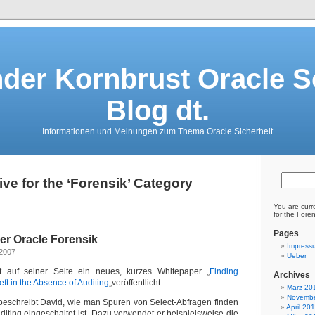
der Kornbrust Oracle S
Blog dt.
Informationen und Meinungen zum Thema Oracle Sicherheit
ive for the ‘Forensik’ Category
You are curr
for the Foren
Pages
er Oracle Forensik
Impress
 2007
Ueber
at auf seiner Seite ein neues, kurzes Whitepaper „
Finding
Archives
ft in the Absence of Auditing
„veröffentlicht.
März 20
Novembe
beschreibt David, wie man Spuren von Select-Abfragen finden
April 20
diting eingeschaltet ist. Dazu verwendet er beispielsweise die