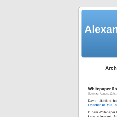
Alexan
Arch
Whitepaper üb
Sonntag, August 12th,
David Litchfield h
Evidence of Data The
In dem Whitepaper 
kann, sofern kein Au