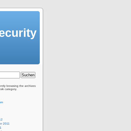
ecurity
ently browsing the archives
sik category.
um
12
r 2011
11