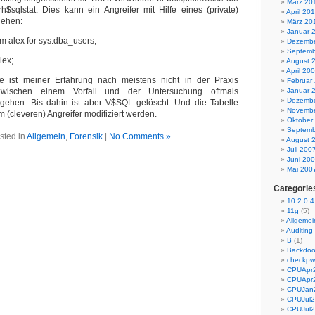
März 20
$sqlstat. Dies kann ein Angreifer mit Hilfe eines (private)
April 20
ehen:
März 20
Januar 
 alex for sys.dba_users;
Dezembe
Septemb
lex;
August 
April 20
 ist meiner Erfahrung nach meistens nicht in der Praxis
Februar
zwischen einem Vorfall und der Untersuchung oftmals
Januar 
Dezembe
ehen. Bis dahin ist aber V$SQL gelöscht. Und die Tabelle
Novembe
 (cleveren) Angreifer modifiziert werden.
Oktober
Septemb
sted in
Allgemein
,
Forensik
|
No Comments »
August 
Juli 200
Juni 20
Mai 200
Categorie
10.2.0.4
11g
(5)
Allgemei
Auditing
B
(1)
Backdoo
checkp
CPUApr
CPUApr
CPUJan
CPUJul
CPUJul