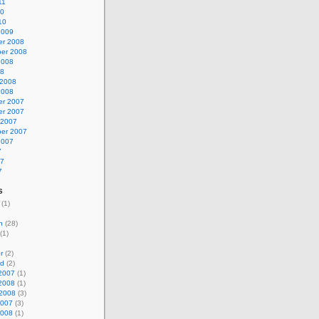
11
10
10
2009
r 2008
er 2008
2008
08
 2008
2008
r 2007
r 2007
 2007
er 2007
2007
7
07
7
s
(1)
n
(28)
(1)
r
(2)
wd
(2)
2007
(1)
2008
(1)
2008
(3)
2007
(3)
2008
(1)