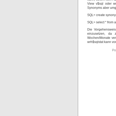
View v$sql oder wrh
Synonyms aber umg
SQL> create synonym
SQL> select * from a
Die Vorgehensweise
einzusetzen, da 
Wochen/Monate verg
wrh$sqlstat kann vom
Po