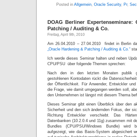
Posted in
Allgemein
,
Oracle Security
,
Pr
,
Secu
DOAG Berliner Expertenseminare: 
Patching / Auditing & Co.
Freitag, April 9th, 2010
Am 26.04.2010 – 27.04.2010 findet in Berlin 
„Oracle Hardening & Patching / Auditing & Co.“
sta
Ich werde dieses Seminar halten und neben Upda
CPU/PSU über folgende Themen sprechen:
Nach den in den letzten Monaten publik ge
gestohlenen Kontodaten rückt die Datensicherhe
der Öffentlichkeit. Für Anwender, Entwickler und 
die Frage, wie damit umgegangen werden soll, a
den Unternehmen ist längst mit diesem Thema bef
Dieses Seminar gibt einen Überblick über den ak
Sicherheit und den sich ändernden Fokus, der s
Richtung Entwickler verschiebt. Das Härte
Datenbanken (10.2.0.4 und 11g) zusammen mit de
Bundles (CPU/PSU/Windows Bundle) wird b
aufgezeigt, wie das Basis-System abgesichert w