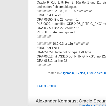
Oracle 9i Rel. 1, 9i Rel. 2, 10g Rel.1 und 11g sin
und werfen Fehlermeldungen.
######### 9.2.0.8 , 10.1.0.5 #########
ERROR at line 22:
ORA-06550: line 22, column 1:
PLS-00201: identifier ‚XDB.XDB_PITRIG_PKG‘ mu
ORA-06550: line 22, column 1:
PL/SQL: Statement ignored
#########
######### 10.2.0.3 or 11g #########
ERROR at line 1:
ORA-29329: Table not of type XMLType
ORA-06512: at „XDB.XDB_PITRIG_PKG“, line 12
ORA-06512: at line 22
#########
Posted in
Allgemein
,
Exploit
,
Oracle Securi
« Older Entries
Alexander Kornbrust Oracle Securi