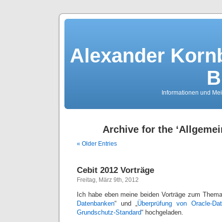
Alexander Kornb
B
Informationen und Me
Archive for the ‘Allgemei
« Older Entries
Cebit 2012 Vorträge
Freitag, März 9th, 2012
Ich habe eben meine beiden Vorträge zum Thema
Datenbanken
“ und „
Überprüfung von Oracle-D
Grundschutz-Standard
“ hochgeladen.