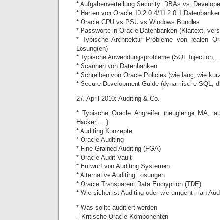
* Aufgabenverteilung Security: DBAs vs. Develope
* Härten von Oracle 10.2.0.4/11.2.0.1 Datenbanke
* Oracle CPU vs PSU vs Windows Bundles
* Passworte in Oracle Datenbanken (Klartext, vers
* Typische Architektur Probleme von realen O
Lösung(en)
* Typische Anwendungsprobleme (SQL Injection, 
* Scannen von Datenbanken
* Schreiben von Oracle Policies (wie lang, wie kur
* Secure Development Guide (dynamische SQL, d
27. April 2010: Auditing & Co.
* Typische Oracle Angreifer (neugierige MA, 
Hacker, …)
* Auditing Konzepte
* Oracle Auditing
* Fine Grained Auditing (FGA)
* Oracle Audit Vault
* Entwurf von Auditing Systemen
* Alternative Auditing Lösungen
* Oracle Transparent Data Encryption (TDE)
* Wie sicher ist Auditing oder wie umgeht man Aud
* Was sollte auditiert werden
– Kritische Oracle Komponenten