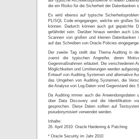
auf typische Architekturprobleme in realen Date
die ein Risiko für die Sicherheit der Datenbanken 
Es wird ebenso auf typische Sicherheitsproble
PL/SQL Code eingegangen, welche ein großes Sic
können. Dadurch können auch gut gepatchte D
gefährdet sein. Darüber hinaus werden auch L
Scannen von großen und kleinen Datenbanken vor
auf das Schreiben von Oracle Policies eingegange
Der zweite Tag stellt das Thema Auditing in d
zuerst die typischen Angreifer, deren Moti
Gegenmaßnahmen erläutert. Die verschiedenen Au
Möglichkeiten und Limitierungen werden aufgezeig
Entwurf von Auditing Systemen und alternative Au
das Umgehen von Auditing Systemen, die Versc
die Analyse von Log-Daten sind Gegenstand des 
Da Auditing immer auch die Anwendungsdaten u
über Data Discovery und die Identifikation vo
gesprochen. Diese Daten sollten auf Testsyste
pseudonymisiert verwendet werden.
Inhalte:
26. April 2010: Oracle Hardening & Patching
* Oracle Security im Jahr 2010