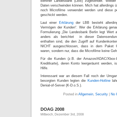
Berliner Landesbank (LBB) zugesendet. Wieder 
Daten verschwinden können. Mich hat allerdings ü
noch Microfilme verwendet werden und diese p
geschickt werden.
Laut einer
Erklärung
der LBB besteht allerdin
Vermögen der Kunden“. Wer die Erklärung genaue
Formulierung „Die Landesbank Berlin legt Wert au
anders als berichtet  in dieser Datensend
enthalten sind, die den Zugriff auf Kundenkonte
NICHT ausgeschlossen, dass in dem Paket G
waren, sondern nur, dass die Microfilme keine G
Für die Kunden (z.B. der Amazon/ADAC/Xbox-Li
Kreditkarte), deren Konto leergeräumt werden, i
Hilfe.
Interessant war an diesem Fall noch der Umga
besorgten Kunden legten die
Kunden-Hotline
lah
Denial-of-Server (K-D.o.S.).
Posted in
Allgemein
,
Security
|
No 
DOAG 2008
Mittwoch, Dezember 3rd, 2008