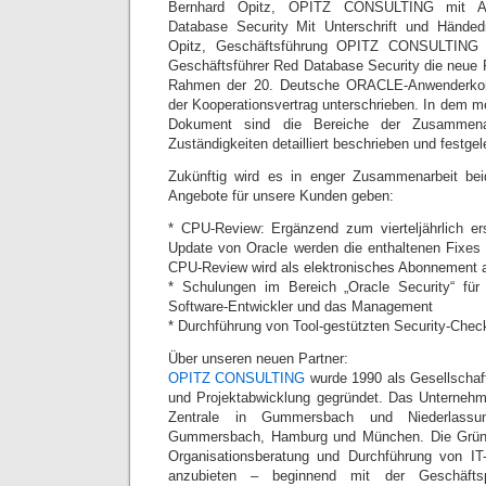
Bernhard Opitz, OPITZ CONSULTING mit Al
Database Security Mit Unterschrift und Händed
Opitz, Geschäftsführung OPITZ CONSULTING u
Geschäftsführer Red Database Security die neue Pa
Rahmen der 20. Deutsche ORACLE-Anwenderkon
der Kooperationsvertrag unterschrieben. In dem 
Dokument sind die Bereiche der Zusammenar
Zuständigkeiten detailliert beschrieben und festge
Zukünftig wird es in enger Zusammenarbeit be
Angebote für unsere Kunden geben:
* CPU-Review: Ergänzend zum vierteljährlich er
Update von Oracle werden die enthaltenen Fixes
CPU-Review wird als elektronisches Abonnement 
* Schulungen im Bereich „Oracle Security“ für 
Software-Entwickler und das Management
* Durchführung von Tool-gestützten Security-Chec
Über unseren neuen Partner:
OPITZ CONSULTING
wurde 1990 als Gesellschaf
und Projektabwicklung gegründet. Das Unternehm
Zentrale in Gummersbach und Niederlass
Gummersbach, Hamburg und München. Die Gründe
Organisationsberatung und Durchführung von IT
anzubieten – beginnend mit der Geschäftsp