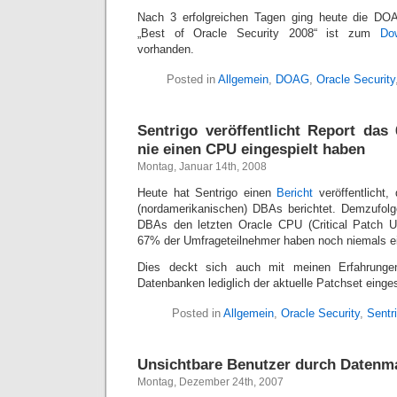
Nach 3 erfolgreichen Tagen ging heute die DO
„Best of Oracle Security 2008“ ist zum
Do
vorhanden.
Posted in
Allgemein
,
DOAG
,
Oracle Security
Sentrigo veröffentlicht Report da
nie einen CPU eingespielt haben
Montag, Januar 14th, 2008
Heute hat Sentrigo einen
Bericht
veröffentlicht,
(nordamerikanischen) DBAs berichtet. Demzufolg
DBAs den letzten Oracle CPU (Critical Patch Up
67% der Umfrageteilnehmer haben noch niemals ei
Dies deckt sich auch mit meinen Erfahrunge
Datenbanken lediglich der aktuelle Patchset einges
Posted in
Allgemein
,
Oracle Security
,
Sentr
Unsichtbare Benutzer durch Datenma
Montag, Dezember 24th, 2007