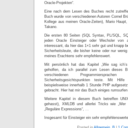
Oracle-Projekten“.
Eine nach dem Lesen des Buches recht zutreff
Buch wurde von verschiedenen Autoren Cornel Brü
Kollege aus meinen Oracle-Zeiten), Mario Haupt
Takano.
Die ersten 80 Seiten (SQL Syntax, PL/SQL, SQL*
jeden Oracle Einsteiger oder Wechsler von 
interessant, da hier das 1×1 sehr gut und knapp b
Sicherheitsleute, die bisher keine oder nur wen
meines Erachtens sehr empfehlenswert.
Mit persönlich hat das Kapitel „Wie sag ich
geholfen, da ich parallel zum Lesen dieses 
verschiedenen Programmiersprac
Sicherheitsgesichtspunkten teste. Mit Hil
beispielsweise innerhalb 1 Stunde PHP aufgesetzt
gebracht. Hier hat mir das Buch einiges rumsurfen 
Weitere Kapitel in diesem Buch betreffen UNIX
gehasst), XMLDB und allerlei Tricks wie „Wer 
„Reguläre Expressions“, …
Insgesamt für Einsteiger ein sehr empfehlenswert
Posted in
Allgemein
,
B
|
1 Com