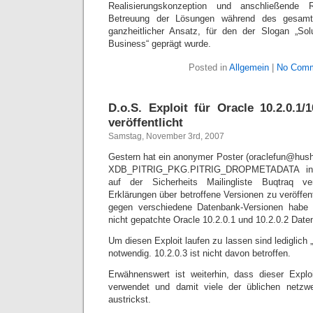
Realisierungskonzeption und anschließende 
Betreuung der Lösungen während des gesamte
ganzheitlicher Ansatz, für den der Slogan „Sol
Business“ geprägt wurde.
Posted in
Allgemein
|
No Comm
D.o.S. Exploit für Oracle 10.2.0.1/
veröffentlicht
Samstag, November 3rd, 2007
Gestern hat ein anonymer Poster (oraclefun@hus
XDB_PITRIG_PKG.PITRIG_DROPMETADATA in Or
auf der Sicherheits Mailingliste Buqtraq ver
Erklärungen über betroffene Versionen zu veröffen
gegen verschiedene Datenbank-Versionen habe 
nicht gepatchte Oracle 10.2.0.1 und 10.2.0.2 Date
Um diesen Exploit laufen zu lassen sind lediglich 
notwendig. 10.2.0.3 ist nicht davon betroffen.
Erwähnenswert ist weiterhin, dass dieser Expl
verwendet und damit viele der üblichen netzw
austrickst.