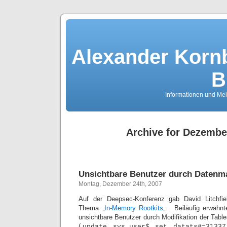
Alexander Kornb
B
Informationen und Me
Archive for Dezembe
Unsichtbare Benutzer durch Datenma
Montag, Dezember 24th, 2007
Auf der Deepsec-Konferenz gab David Litchfie
Thema „
In-Memory Rootkits
„. Beiläufig erwähnt
unsichtbare Benutzer durch Modifikation der Ta
(„
update sys.user$ set datats#=31337